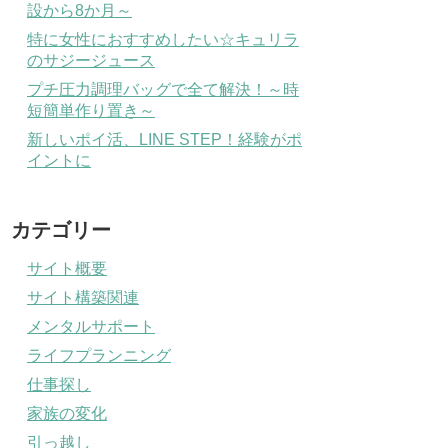
設から8か月～
特に女性におすすめしたい☆キュリラ
のサジージュース
プチ圧力調理バッグで全て解決！～時
短簡単作り置き～
新しいポイ活、LINE STEP！経験がポ
イントに
カテゴリー
サイト概要
サイト構築関連
メンタルサポート
ライフプランニング
仕事探し
家族の変化
引っ越し