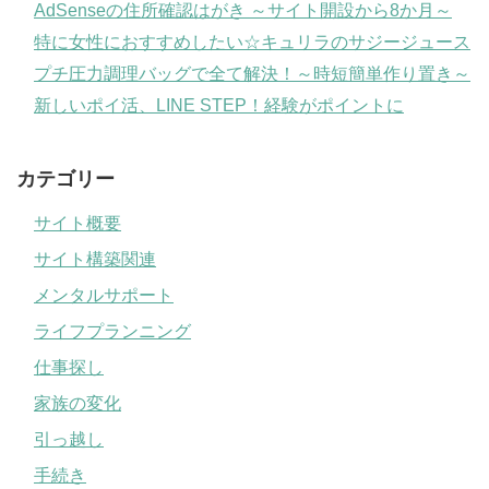
AdSenseの住所確認はがき ～サイト開設から8か月～
特に女性におすすめしたい☆キュリラのサジージュース
プチ圧力調理バッグで全て解決！～時短簡単作り置き～
新しいポイ活、LINE STEP！経験がポイントに
カテゴリー
サイト概要
サイト構築関連
メンタルサポート
ライフプランニング
仕事探し
家族の変化
引っ越し
手続き