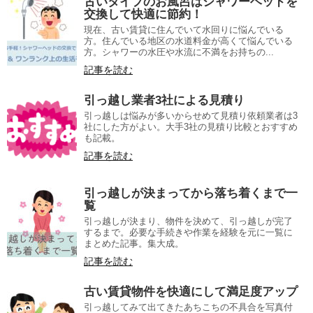
古いタイプのお風呂はシャワーヘッドを
交換して快適に節約！
現在、古い賃貸に住んでいて水回りに悩んでいる
方。住んでいる地区の水道料金が高くて悩んでいる
方。シャワーの水圧や水流に不満をお持ちの...
記事を読む
引っ越し業者3社による見積り
引っ越しは悩みが多いからせめて見積り依頼業者は3
社にした方がよい。大手3社の見積り比較とおすすめ
も記載。
記事を読む
引っ越しが決まってから落ち着くまで一
覧
引っ越しが決まり、物件を決めて、引っ越しが完了
するまで。必要な手続きや作業を経験を元に一覧に
まとめた記事。集大成。
記事を読む
古い賃貸物件を快適にして満足度アップ
引っ越してみて出てきたあちこちの不具合を写真付