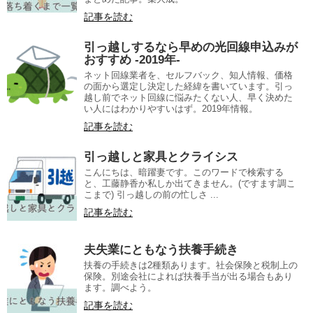
記事を読む
引っ越しするなら早めの光回線申込みが
おすすめ -2019年-
ネット回線業者を、セルフバック、知人情報、価格
の面から選定し決定した経緯を書いています。引っ
越し前でネット回線に悩みたくない人、早く決めた
い人にはわかりやすいはず。2019年情報。
記事を読む
引っ越しと家具とクライシス
こんにちは、暗躍妻です。このワードで検索する
と、工藤静香か私しか出てきません。(ですます調こ
こまで) 引っ越しの前の忙しさ ...
記事を読む
夫失業にともなう扶養手続き
扶養の手続きは2種類あります。社会保険と税制上の
保険。別途会社によれば扶養手当が出る場合もあり
ます。調べよう。
記事を読む