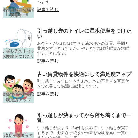
べよう。
記事を読む
引っ越し先のトイレに温水便座をつけた
い
おそらくがんばればできる温水便座の設置。手間と
費用を考えどうするか。やるとすれば暗躍妻が活躍
することになる。
記事を読む
古い賃貸物件を快適にして満足度アップ
引っ越してみて出てきたあちこちの不具合を写真付
きで改善して快適に生活しますよ。
記事を読む
引っ越しが決まってから落ち着くまで一
覧
引っ越しが決まり、物件を決めて、引っ越しが完了
するまで。必要な手続きや作業を経験を元に一覧に
まとめた記事。集大成。