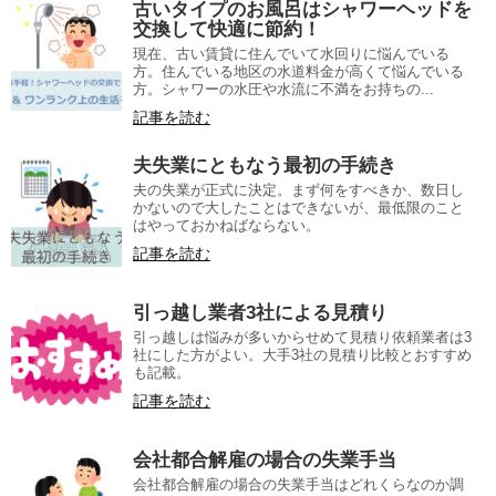
古いタイプのお風呂はシャワーヘッドを
交換して快適に節約！
現在、古い賃貸に住んでいて水回りに悩んでいる
方。住んでいる地区の水道料金が高くて悩んでいる
方。シャワーの水圧や水流に不満をお持ちの...
記事を読む
夫失業にともなう最初の手続き
夫の失業が正式に決定。まず何をすべきか、数日し
かないので大したことはできないが、最低限のこと
はやっておかねばならない。
記事を読む
引っ越し業者3社による見積り
引っ越しは悩みが多いからせめて見積り依頼業者は3
社にした方がよい。大手3社の見積り比較とおすすめ
も記載。
記事を読む
会社都合解雇の場合の失業手当
会社都合解雇の場合の失業手当はどれくらなのか調