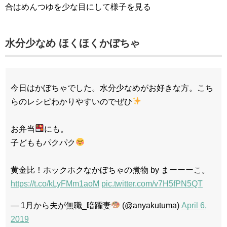
合はめんつゆを少な目にして様子を見る
水分少なめ ほくほくかぼちゃ
今日はかぼちゃでした。水分少なめがお好きな方。こち
らのレシピわかりやすいのでぜひ
お弁当
にも。
子どももパクパク
黄金比！ホックホクなかぼちゃの煮物 by まーーーこ。
https://t.co/kLyFMm1aoM
pic.twitter.com/v7H5fPN5QT
— 1月から夫が無職_暗躍妻
(@anyakutuma)
April 6,
2019