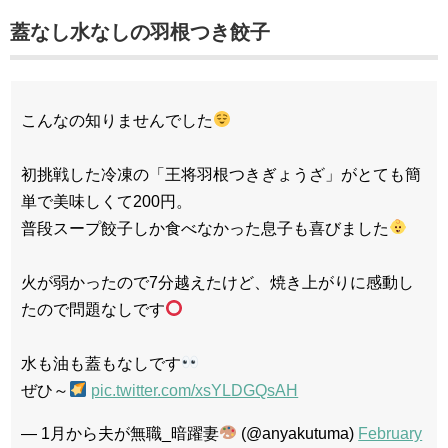
蓋なし水なしの羽根つき餃子
こんなの知りませんでした
初挑戦した冷凍の「王将羽根つきぎょうざ」がとても簡
単で美味しくて200円。
普段スープ餃子しか食べなかった息子も喜びました
火が弱かったので7分越えたけど、焼き上がりに感動し
たので問題なしです
水も油も蓋もなしです
ぜひ～
pic.twitter.com/xsYLDGQsAH
— 1月から夫が無職_暗躍妻
(@anyakutuma)
February