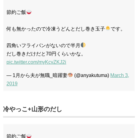
節約ご飯
何も無かったので冷凍うどんとだし巻き玉子
です。
四角いフライパンがないので半月
だし巻きだけだと70円くらいかな。
pic.twitter.com/myKcvZKJ2i
— 1月から夫が無職_暗躍妻
(@anyakutuma)
March 3,
2019
冷やっこ+山形のだし
節約ご飯