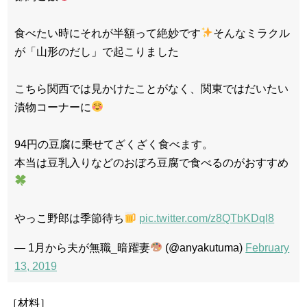
食べたい時にそれが半額って絶妙です
そんなミラクル
が「山形のだし」で起こりました
こちら関西では見かけたことがなく、関東ではだいたい
漬物コーナーに
94円の豆腐に乗せてざくざく食べます。
本当は豆乳入りなどのおぼろ豆腐で食べるのがおすすめ
やっこ野郎は季節待ち
pic.twitter.com/z8QTbKDql8
— 1月から夫が無職_暗躍妻
(@anyakutuma)
February
13, 2019
［材料］