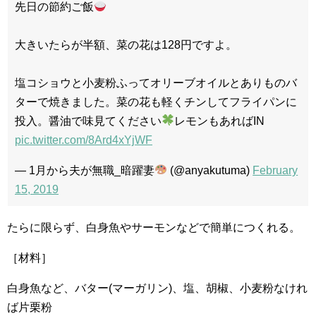
先日の節約ご飯
大きいたらが半額、菜の花は128円ですよ。
塩コショウと小麦粉ふってオリーブオイルとありものバ
ターで焼きました。菜の花も軽くチンしてフライパンに
投入。醤油で味見てください
レモンもあればIN
pic.twitter.com/8Ard4xYjWF
— 1月から夫が無職_暗躍妻
(@anyakutuma)
February
15, 2019
たらに限らず、白身魚やサーモンなどで簡単につくれる。
［材料］
白身魚など、バター(マーガリン)、塩、胡椒、小麦粉なけれ
ば片栗粉