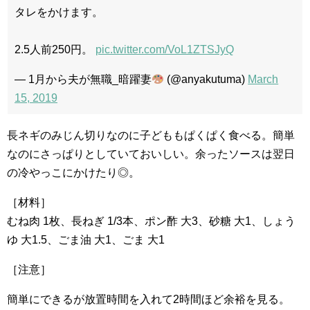
タレをかけます。
2.5人前250円。
pic.twitter.com/VoL1ZTSJyQ
— 1月から夫が無職_暗躍妻
(@anyakutuma)
March
15, 2019
長ネギのみじん切りなのに子どももぱくぱく食べる。簡単
なのにさっぱりとしていておいしい。余ったソースは翌日
の冷やっこにかけたり◎。
［材料］
むね肉 1枚、長ねぎ 1/3本、ポン酢 大3、砂糖 大1、しょう
ゆ 大1.5、ごま油 大1、ごま 大1
［注意］
簡単にできるが放置時間を入れて2時間ほど余裕を見る。