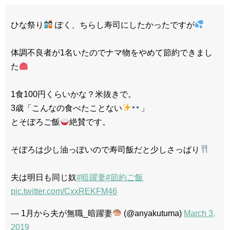
ひな祭り
ぽく、ちらし寿司にしたかったですが
体調不良者が1名いたのでナマ物をやめて節約できまし
た
1食100円くらいかな？米抜きで。
3歳「こんなの食べたことない
」
とそぼろご飯
絶賛です。
そぼろは少し油っぽいので寿司飯だと少しさっぱり
夫は明日も同じ奴
#暗躍妻
#節約ご飯
pic.twitter.com/CxxREKFM46
— 1月から夫が無職_暗躍妻
(@anyakutuma)
March 3,
2019