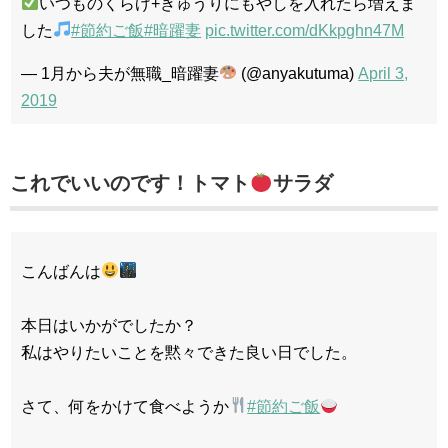
いつものくらげ+きゅうりにもやしを入れたら増えま
した
#節約ご飯
#暗躍妻
pic.twitter.com/dKkpghn47M
— 1月から夫が無職_暗躍妻
(@anyakutuma)
April 3,
2019
これでいいのです！トマト
サラダ
こんばんは
本日はいかがでしたか？
私はやりたいことを黙々できた良い日でした。
さて、何をかけて食べようか
#節約ご飯