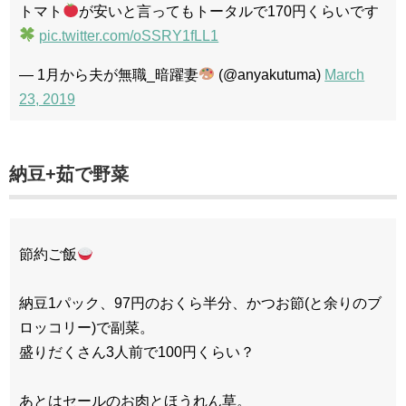
トマト
が安いと言ってもトータルで170円くらいです
pic.twitter.com/oSSRY1fLL1
— 1月から夫が無職_暗躍妻
(@anyakutuma)
March
23, 2019
納豆+茹で野菜
節約ご飯
納豆1パック、97円のおくら半分、かつお節(と余りのブ
ロッコリー)で副菜。
盛りだくさん3人前で100円くらい？
あとはセールのお肉とほうれん草。