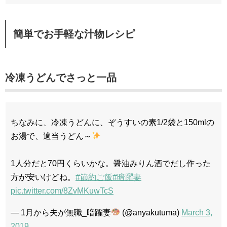
簡単でお手軽な汁物レシピ
冷凍うどんでさっと一品
ちなみに、冷凍うどんに、ぞうすいの素1/2袋と150mlの
お湯で、適当うどん～
1人分だと70円くらいかな。醤油みりん酒でだし作った
方が安いけどね。
#節約ご飯
#暗躍妻
pic.twitter.com/8ZvMKuwTcS
— 1月から夫が無職_暗躍妻
(@anyakutuma)
March 3,
2019