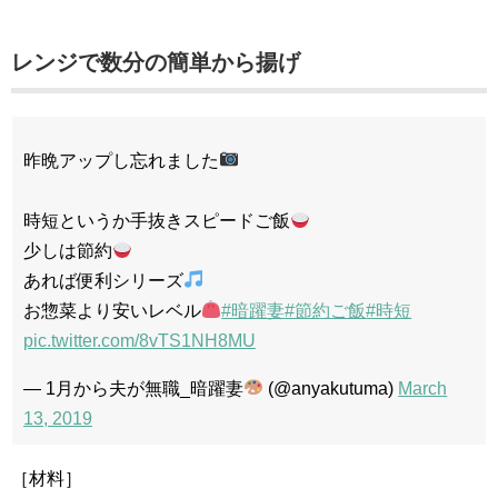
レンジで数分の簡単から揚げ
昨晩アップし忘れました
時短というか手抜きスピードご飯
少しは節約
あれば便利シリーズ
お惣菜より安いレベル
#暗躍妻
#節約ご飯
#時短
pic.twitter.com/8vTS1NH8MU
— 1月から夫が無職_暗躍妻
(@anyakutuma)
March
13, 2019
［材料］