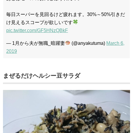
毎日スーパーを見回るけど疲れます。30%～50%引きだ
け見えるスコープが欲しいです
pic.twitter.com/GF5HNzQBkF
— 1月から夫が無職_暗躍妻
(@anyakutuma)
March 6,
2019
まぜるだけヘルシー豆サラダ