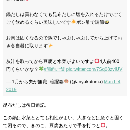
鍋だしは買わなくても昆布だしに塩を入れるだけでごく
ごく飲めるくらい美味しいです
ポン酢で調節
お肉は固くなるので鍋でしゃぶしゃぶしてから上げてお
き各自器に取ります
灰汁を取ってから豆腐と水菜がよいですよ
4人前400
円くらいかな？
#節約ご飯
pic.twitter.com/7Sq08zvIUV
— 1月から夫が無職_暗躍妻
(@anyakutuma)
March 4,
2019
昆布だしは後日追記。
この鍋は水菜ととても相性がよい。人参などは急ぐと固く
て困るので、きのこ、豆腐あたりで手を打つと
。