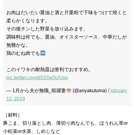
お肉はだいたい醤油と酒と片栗粉で下味をつけて焼くと
柔らかくなります。
その後チンした野菜を放り込みます。
調味料は何でも。醤油、オイスターソース、中華だしが
無難かな。
鶏のむね肉でも
このイワキの耐熱皿は便利でおすすめ。
pic.twitter.com/d53Sw5UUpu
— 1月から夫が無職_暗躍妻
(@anyakutuma)
February
12, 2019
［材料］
豚こま、切り落とし肉、薄切り肉なんでも、ほうれん草or
小松菜or水菜、しめじなど